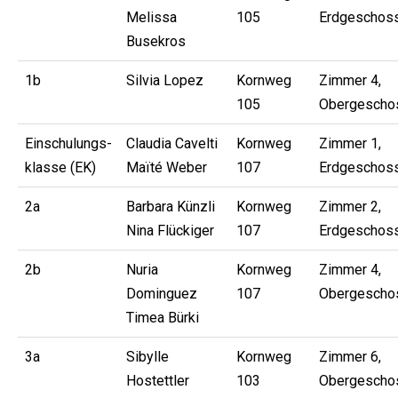
Melissa
105
Erdgeschos
Busekros
1b
Silvia Lopez
Kornweg
Zimmer 4,
105
Obergescho
Einschulungs-
Claudia Cavelti
Kornweg
Zimmer 1,
klasse (EK)
Maïté Weber
107
Erdgeschos
2a
Barbara Künzli
Kornweg
Zimmer 2,
Nina Flückiger
107
Erdgeschos
2b
Nuria
Kornweg
Zimmer 4,
Dominguez
107
Obergescho
Timea Bürki
3a
Sibylle
Kornweg
Zimmer 6,
Hostettler
103
Obergescho