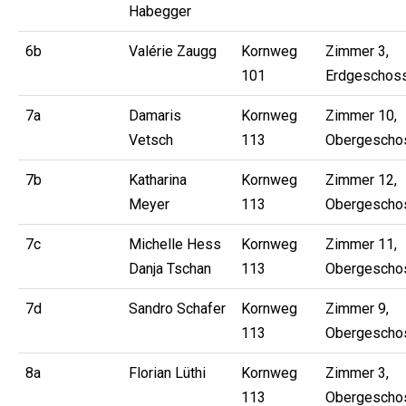
Habegger
6b
Valérie Zaugg
Kornweg
Zimmer 3,
101
Erdgeschos
7a
Damaris
Kornweg
Zimmer 10,
Vetsch
113
Obergescho
7b
Katharina
Kornweg
Zimmer 12,
Meyer
113
Obergescho
7c
Michelle Hess
Kornweg
Zimmer 11,
Danja Tschan
113
Obergescho
7d
Sandro Schafer
Kornweg
Zimmer 9,
113
Obergescho
8a
Florian Lüthi
Kornweg
Zimmer 3,
113
Obergescho