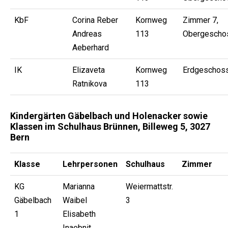
KbF
Corina Reber
Kornweg
Zimmer 7,
Andreas
113
Obergescho
Aeberhard
IK
Elizaveta
Kornweg
Erdgeschos
Ratnikova
113
Kindergärten Gäbelbach und Holenacker sowie
Klassen im Schulhaus Brünnen, Billeweg 5, 3027
Bern
Klasse
Lehrpersonen
Schulhaus
Zimmer
KG
Marianna
Weiermattstr.
Gäbelbach
Waibel
3
1
Elisabeth
Inaebnit