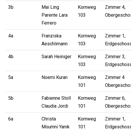
3b
Mai Ling
Kornweg
Zimmer 4,
Parente Lara
103
Obergescho
Ferrero
4a
Franziska
Kornweg
Zimmer 1,
Aeschlimann
103
Erdgeschos
4b
Sarah Heiniger
Kornweg
Zimmer 3,
103
Erdgeschos
5a
Noemi Kuran
Kornweg
Zimmer 4
101
Obergescho
5b
Fabienne Stoll
Kornweg
Zimmer 6,
Claudia Jordi
101
Obergescho
6a
Christa
Kornweg
Zimmer 1,
Moumni Yanik
101
Erdgeschos