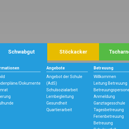
Schwabgut
Stöckacker
Tscharn
ormationen
Angebote
Betreuung
bild
Angebot der Schule
Willkommen
ndenpläne/Dokumente
(AdS)
Leitung Betreuung
rnrat
Schulsozialarbeit
Betreuungsperson
ierung
Lernbegleitung
Anmeldung
ulhunde
Gesundheit
Ganztagesschule
Quartierarbeit
Tagesbetreuung
Ferienbetreuung
Betreuung