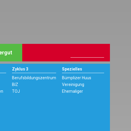
ergut
Zyklus 3
Spezielles
Berufsbildungszentrum
Bümplizer Huus
BIZ
Vereinigung
en
TOJ
Ehemaliger