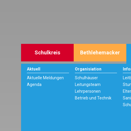
Schulkreis
Bethlehemacker
Aktuell
Organisiation
Inf
Aktuelle Meldungen
Schulhäuser
Leit
Agenda
Leitungsteam
Stu
Lehrpersonen
Elte
Betrieb und Technik
San
Sch