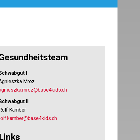
Gesundheitsteam
Schwabgut I
Agnieszka Mroz
agnieszka.mroz@base4kids.ch
Schwabgut II
Rolf Kamber
rolf.kamber@base4kids.ch
Links